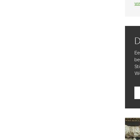
ww
Ee
be
St
Wo