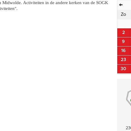
van Midwolde. Activiteiten in de andere kerken van de SOGK
viteiten".
Zo
2
9
16
23
30
23