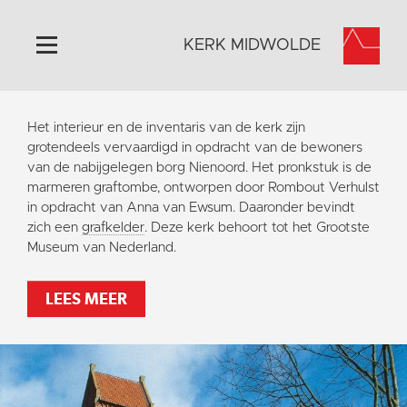
KERK MIDWOLDE
Home
Het interieur en de inventaris van de kerk zijn
Algemeen
grotendeels vervaardigd in opdracht van de bewoners
van de nabijgelegen borg Nienoord. Het pronkstuk is de
Historie
marmeren graftombe, ontworpen door Rombout Verhulst
Omgeving
in opdracht van Anna van Ewsum. Daaronder bevindt
zich een
grafkelder
. Deze kerk behoort tot het Grootste
Het Grootste Museum
Museum van Nederland.
Activiteiten
Steun ons
LEES MEER
Contact
Vaktaal