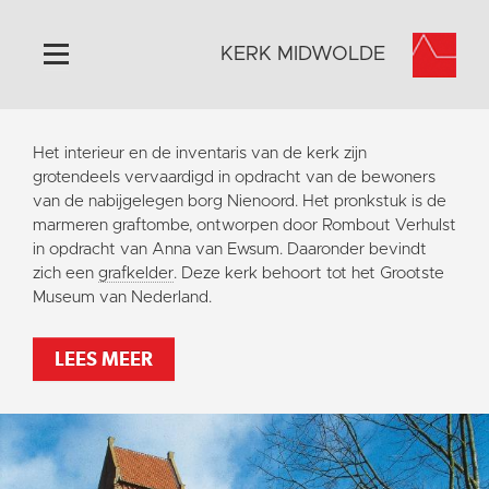
KERK MIDWOLDE
Home
Het interieur en de inventaris van de kerk zijn
Algemeen
grotendeels vervaardigd in opdracht van de bewoners
van de nabijgelegen borg Nienoord. Het pronkstuk is de
Historie
marmeren graftombe, ontworpen door Rombout Verhulst
Omgeving
in opdracht van Anna van Ewsum. Daaronder bevindt
zich een
grafkelder
. Deze kerk behoort tot het Grootste
Het Grootste Museum
Museum van Nederland.
Activiteiten
Steun ons
LEES MEER
Contact
Vaktaal